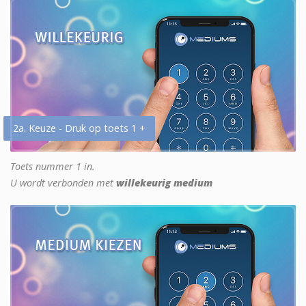
2a. Keuze - Druk op toets 1 +
Toets nummer 1 in.
U wordt verbonden met
willekeurig medium