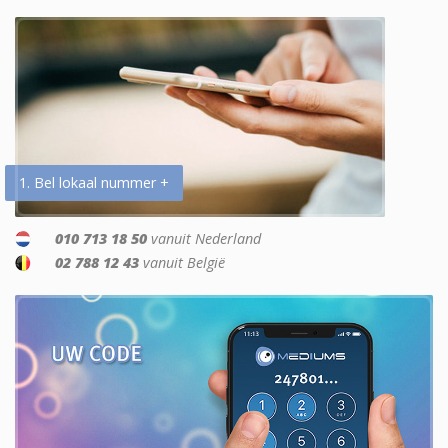
1. Bel lokaal nummer +
010 713 18 50
vanuit Nederland
02 788 12 43
vanuit België