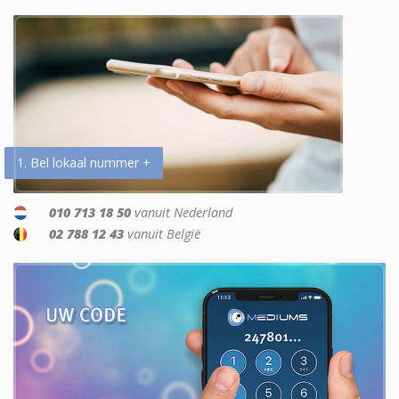
1. Bel lokaal nummer +
010 713 18 50
vanuit Nederland
02 788 12 43
vanuit België