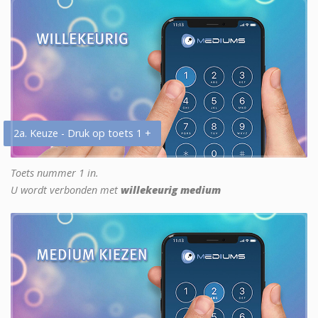
2a. Keuze - Druk op toets 1 +
Toets nummer 1 in.
U wordt verbonden met
willekeurig medium