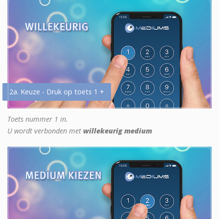
2a. Keuze - Druk op toets 1 +
Toets nummer 1 in.
U wordt verbonden met
willekeurig medium