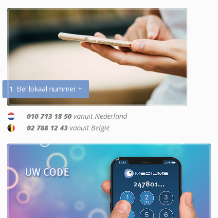
1. Bel lokaal nummer +
010 713 18 50
vanuit Nederland
02 788 12 43
vanuit België