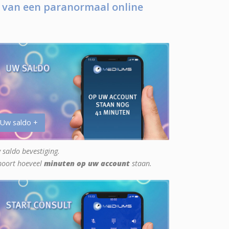
 van een paranormaal online
 Uw saldo +
 saldo bevestiging.
hoort hoeveel
minuten op uw account
staan.