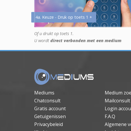
4a. Keuze - Druk op toets 1 +
Of u drukt op toets 1.
U wordt
direct verbonden met een medium
Mediums
Medium zo
Chatconsult
Mailconsult
Gratis account
Login accou
Getuigenissen
F.A.Q
Privacybeleid
Algemene v