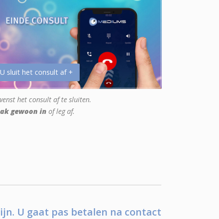
 U sluit het consult af +
enst het consult af te sluiten.
ak gewoon in
of leg af.
ijn. U gaat pas betalen na contact