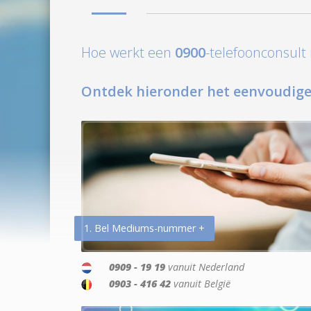
Hoe werkt een
0900
-telefoonconsul
Ontdek hieronder het eenvoudige
1. Bel Mediums-nummer +
0909 - 19 19
vanuit Nederland
0903 - 416 42
vanuit België