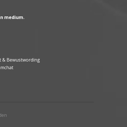
en medium
.
ht & Bewustwording
umchat
den