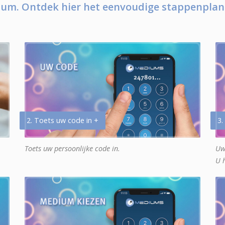
um. Ontdek hier het eenvoudige stappenplan
2. Toets uw code in +
3.
Toets uw persoonlijke code in.
Uw
U 