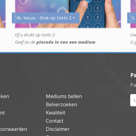
4b. Keuze - Druk op toets 2 +
5.
Of u drukt op toets 2.
Uw
Geef nu de
pincode in van een medium
U 
P
Pa
eken
Mediums bellen
Uw
Belverzoeken
nt
Kwaliteit
Contact
oorwaarden
Disclaimer