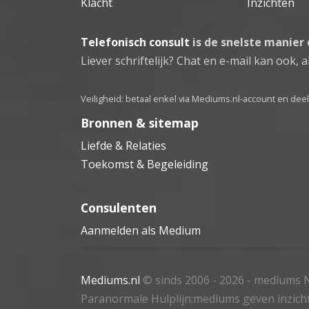
Klacht
Inzichten
Telefonisch consult
is de snelste manier
Liever schriftelijk? Chat en e-mail kan ook, al
Veiligheid: betaal enkel via Mediums.nl-account en de
Bronnen & sitemap
Liefde & Relaties
Toekomst & Begeleiding
Consulenten
Aanmelden als Medium
Mediums.nl
© sinds 2006 - 2026
- mediums N
Paranormale Hulplijn:mediums geven inzich