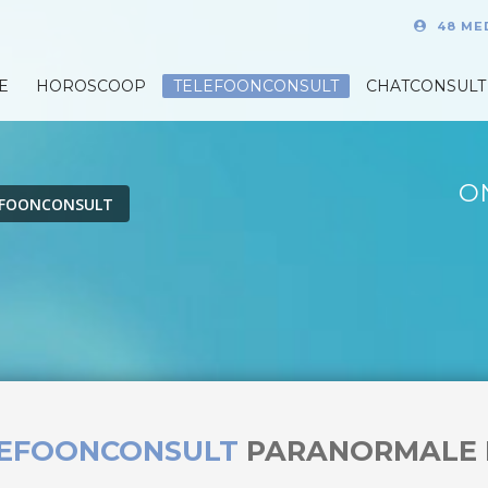
48 ME
E
HOROSCOOP
TELEFOONCONSULT
CHATCONSULT
O
EFOONCONSULT
LEFOONCONSULT
PARANORMALE 