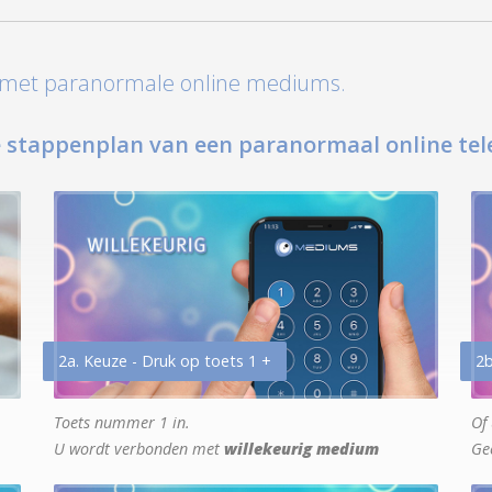
t met paranormale online mediums.
 stappenplan van een paranormaal online tel
2a. Keuze - Druk op toets 1 +
2b
Toets nummer 1 in.
Of 
U wordt verbonden met
willekeurig medium
Ge