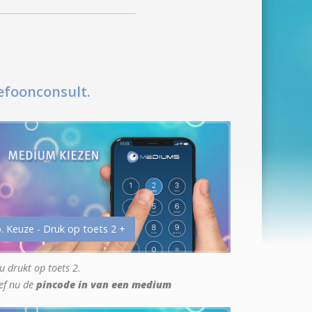
efoonconsult.
. Keuze - Druk op toets 2 +
u drukt op toets 2.
ef nu de
pincode in van een medium