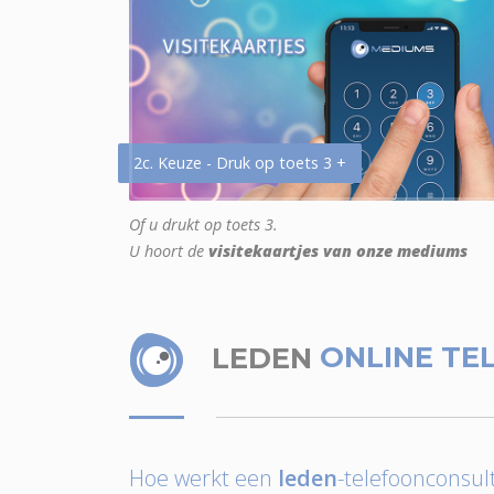
2c. Keuze - Druk op toets 3 +
Of u drukt op toets 3.
U hoort de
visitekaartjes van onze mediums
LEDEN
ONLINE TE
Hoe werkt een
leden
-telefoonconsult