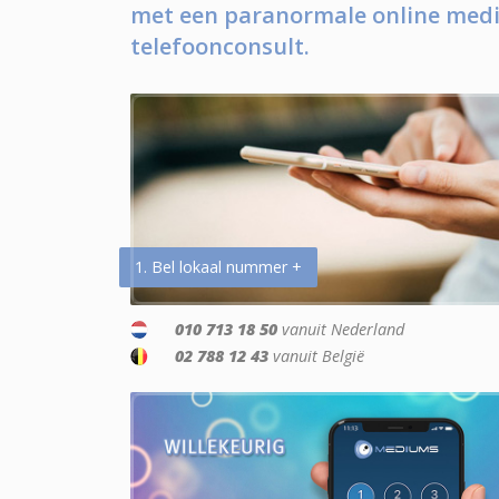
met een paranormale online medi
telefoonconsult.
1. Bel lokaal nummer +
010 713 18 50
vanuit Nederland
02 788 12 43
vanuit België