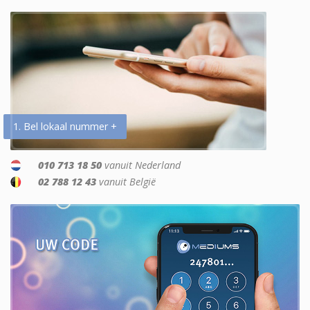
1. Bel lokaal nummer +
010 713 18 50
vanuit Nederland
02 788 12 43
vanuit België