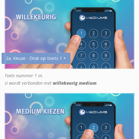
2a. Keuze - Druk op toets 1 +
Toets nummer 1 in.
U wordt verbonden met
willekeurig medium