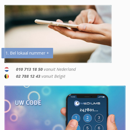
1. Bel lokaal nummer +
010 713 18 50
vanuit Nederland
02 788 12 43
vanuit België