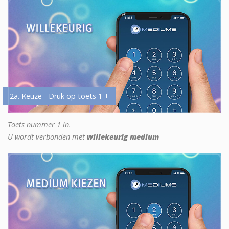
2a. Keuze - Druk op toets 1 +
Toets nummer 1 in.
U wordt verbonden met
willekeurig medium