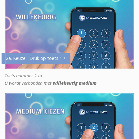
2a. Keuze - Druk op toets 1 +
Toets nummer 1 in.
U wordt verbonden met
willekeurig medium