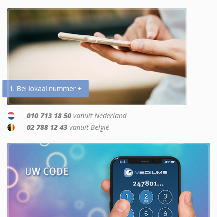
1. Bel lokaal nummer +
010 713 18 50
vanuit Nederland
02 788 12 43
vanuit België