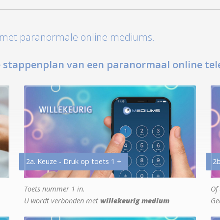
t met paranormale online mediums.
 stappenplan van een paranormaal online tel
2a. Keuze - Druk op toets 1 +
2b
Toets nummer 1 in.
Of 
U wordt verbonden met
willekeurig medium
Ge