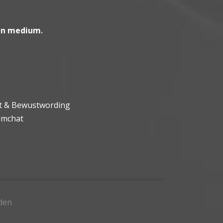
en medium
.
ht & Bewustwording
umchat
den