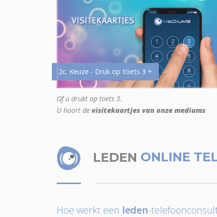
2c. Keuze - Druk op toets 3 +
Of u drukt op toets 3.
U hoort de
visitekaartjes van onze mediums
LEDEN
ONLINE TE
Hoe werkt een
leden
-telefoonconsult