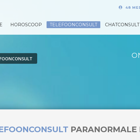
48 ME
E
HOROSCOOP
TELEFOONCONSULT
CHATCONSULT
O
EFOONCONSULT
LEFOONCONSULT
PARANORMALE 