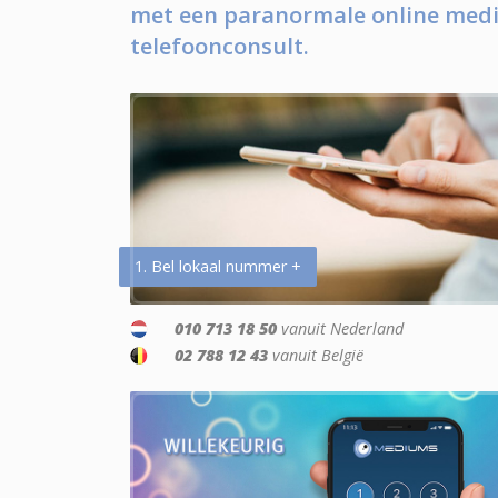
met een paranormale online medi
telefoonconsult.
1. Bel lokaal nummer +
010 713 18 50
vanuit Nederland
02 788 12 43
vanuit België