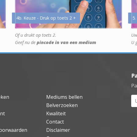
4b. Keuze - Druk op toets 2 +
5.
Of u drukt op toets 2.
Uw
Geef nu de
pincode in van een medium
U 
P
Pa
eken
Mediums bellen
Uw
Belverzoeken
nt
Kwaliteit
Contact
oorwaarden
Disclaimer