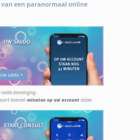
 van een paranormaal online
 Uw saldo +
 saldo bevestiging.
hoort hoeveel
minuten op uw account
staan.