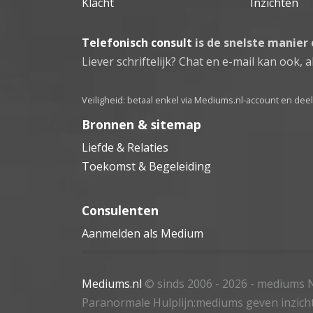
Klacht
Inzichten
Telefonisch consult
is de snelste manier
Liever schriftelijk? Chat en e-mail kan ook, al
Veiligheid: betaal enkel via Mediums.nl-account en de
Bronnen & sitemap
Liefde & Relaties
Toekomst & Begeleiding
Consulenten
Aanmelden als Medium
Mediums.nl
© sinds 2006 - 2026
- mediums N
Paranormale Hulplijn:mediums geven inzich