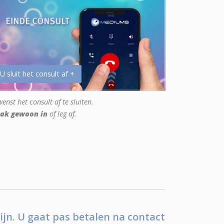
 U sluit het consult af +
enst het consult af te sluiten.
ak gewoon in
of leg af.
ijn. U gaat pas betalen na contact