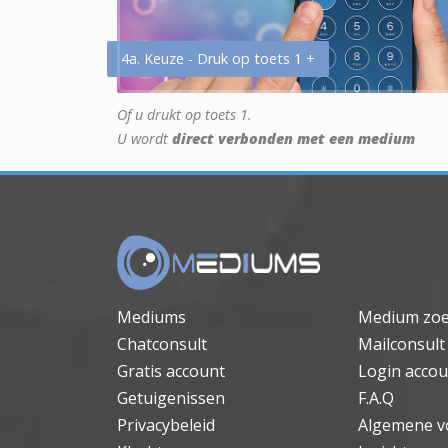
4a. Keuze - Druk op toets 1 +
Of u drukt op toets 1.
U wordt
direct verbonden met een medium
Mediums
Medium zo
Chatconsult
Mailconsult
Gratis account
Login accou
Getuigenissen
F.A.Q
Privacybeleid
Algemene v