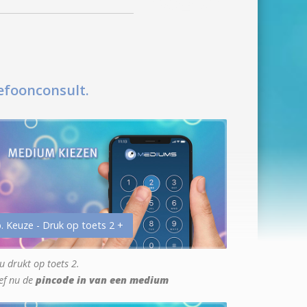
efoonconsult.
. Keuze - Druk op toets 2 +
u drukt op toets 2.
ef nu de
pincode in van een medium