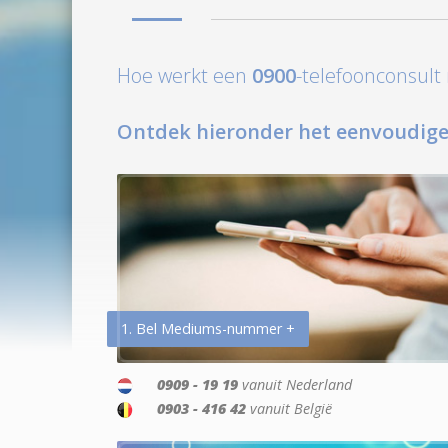
Hoe werkt een
0900
-telefoonconsul
Ontdek hieronder het eenvoudige
1. Bel Mediums-nummer +
0909 - 19 19
vanuit Nederland
0903 - 416 42
vanuit België