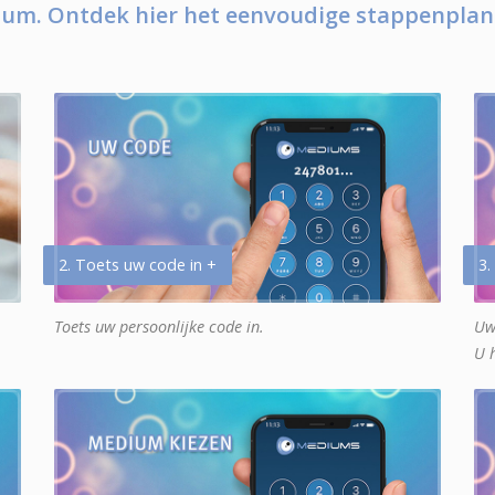
um. Ontdek hier het eenvoudige stappenplan
2. Toets uw code in +
3.
Toets uw persoonlijke code in.
Uw
U 