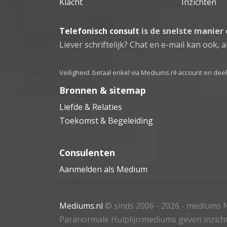
Klacht
Inzichten
Telefonisch consult
is de snelste manier
Liever schriftelijk? Chat en e-mail kan ook, al
Veiligheid: betaal enkel via Mediums.nl-account en de
Bronnen & sitemap
Liefde & Relaties
Toekomst & Begeleiding
Consulenten
Aanmelden als Medium
Mediums.nl
© sinds 2006 - 2026
- mediums N
Paranormale Hulplijn:mediums geven inzich