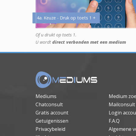
4a. Keuze - Druk op toets 1 +
Of u drukt op toets 1.
U wordt
direct verbonden met een medium
Mediums
Medium zo
Chatconsult
Mailconsult
Gratis account
Login accou
Getuigenissen
F.A.Q
Privacybeleid
Algemene v