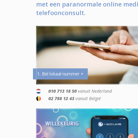
met een paranormale online medi
telefoonconsult.
1. Bel lokaal nummer +
010 713 18 50
vanuit Nederland
02 788 12 43
vanuit België