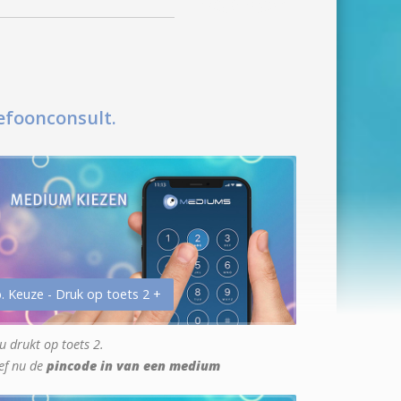
efoonconsult.
. Keuze - Druk op toets 2 +
u drukt op toets 2.
ef nu de
pincode in van een medium