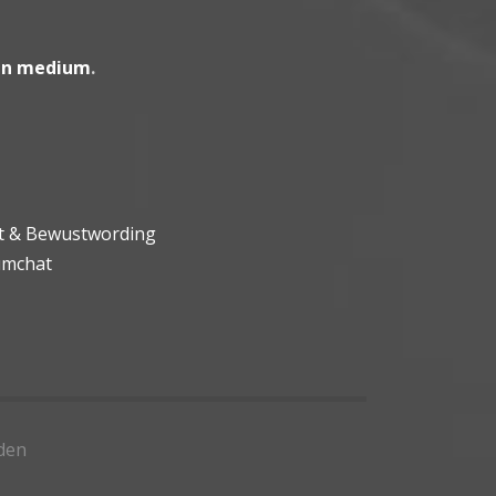
en medium
.
ht & Bewustwording
umchat
den