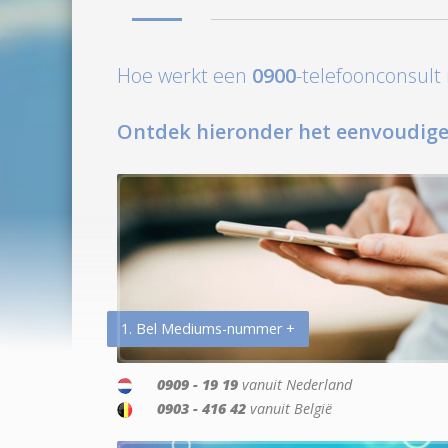
Hoe werkt een
0900
-telefoonconsul
Ontdek hieronder het eenvoudige
1. Bel Mediums-nummer +
0909 - 19 19
vanuit Nederland
0903 - 416 42
vanuit België