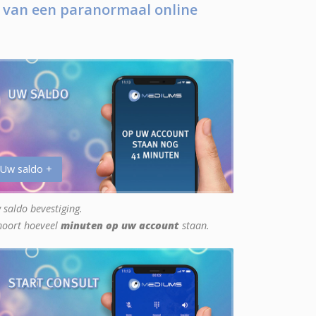
 van een paranormaal online
 Uw saldo +
 saldo bevestiging.
hoort hoeveel
minuten op uw account
staan.