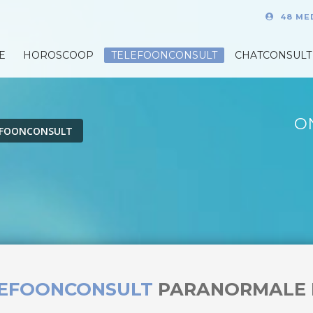
48 ME
E
HOROSCOOP
TELEFOONCONSULT
CHATCONSULT
O
EFOONCONSULT
LEFOONCONSULT
PARANORMALE 