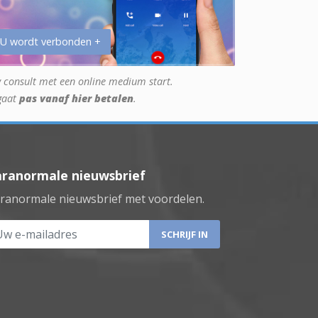
 U wordt verbonden +
 consult met een online medium start.
gaat
pas vanaf hier betalen
.
aranormale nieuwsbrief
ranormale nieuwsbrief met voordelen.
 e-mailadres