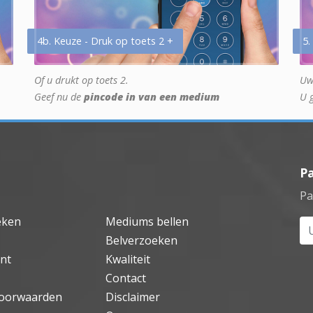
4b. Keuze - Druk op toets 2 +
5.
Of u drukt op toets 2.
Uw
Geef nu de
pincode in van een medium
U 
P
Pa
eken
Mediums bellen
Uw
Belverzoeken
nt
Kwaliteit
Contact
oorwaarden
Disclaimer