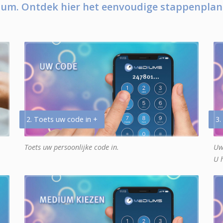
um. Ontdek hier het eenvoudige stappenplan
2. Toets uw code in +
3.
Toets uw persoonlijke code in.
Uw
U 