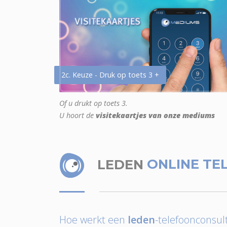
2c. Keuze - Druk op toets 3 +
Of u drukt op toets 3.
U hoort de
visitekaartjes van onze mediums
LEDEN
ONLINE TE
Hoe werkt een
leden
-telefoonconsult