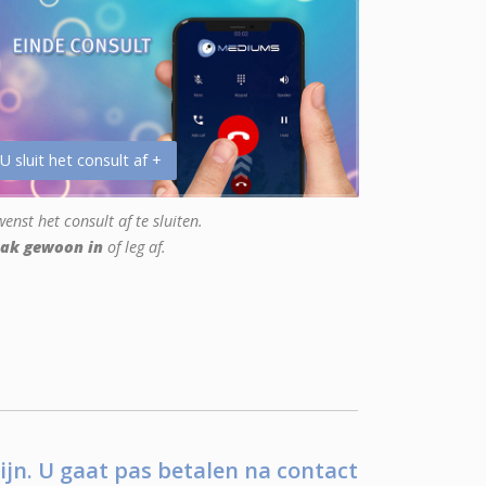
 U sluit het consult af +
enst het consult af te sluiten.
ak gewoon in
of leg af.
ijn. U gaat pas betalen na contact