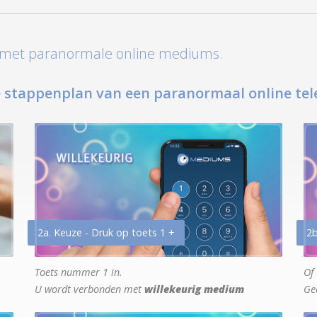
t met paranormale online mediums.
 stappenplan van een paranormaal online tel
2a. Keuze - Druk op toets 1 +
2b
Toets nummer 1 in.
Of 
U wordt verbonden met
willekeurig medium
Ge