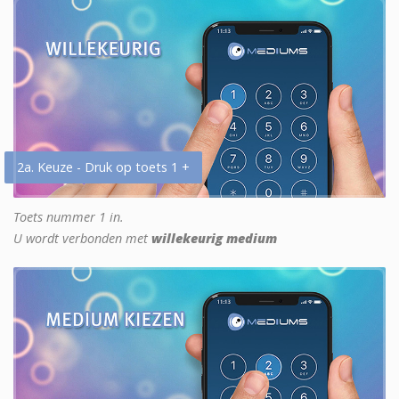
2a. Keuze - Druk op toets 1 +
Toets nummer 1 in.
U wordt verbonden met
willekeurig medium