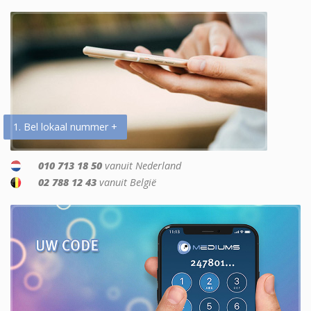
1. Bel lokaal nummer +
010 713 18 50
vanuit Nederland
02 788 12 43
vanuit België