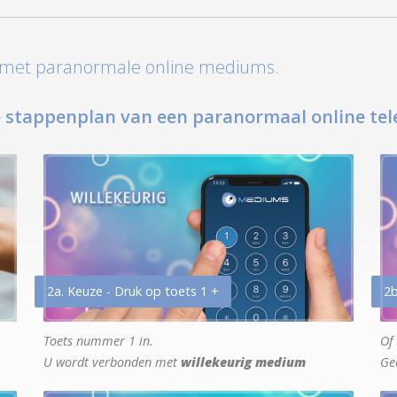
t met paranormale online mediums.
 stappenplan van een paranormaal online tel
2a. Keuze - Druk op toets 1 +
2b
Toets nummer 1 in.
Of 
U wordt verbonden met
willekeurig medium
Ge