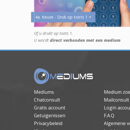
4a. Keuze - Druk op toets 1 +
Of u drukt op toets 1.
U wordt
direct verbonden met een medium
Mediums
Medium zo
Chatconsult
Mailconsult
Gratis account
Login accou
Getuigenissen
F.A.Q
Privacybeleid
Algemene v