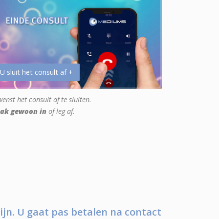
 U sluit het consult af +
enst het consult af te sluiten.
ak gewoon in
of leg af.
ijn. U gaat pas betalen na contact