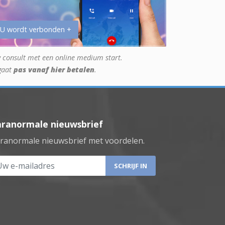
 U wordt verbonden +
 consult met een online medium start.
gaat
pas vanaf hier betalen
.
aranormale nieuwsbrief
ranormale nieuwsbrief met voordelen.
 e-mailadres