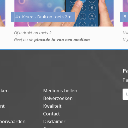
4b. Keuze - Druk op toets 2 +
5.
Of u drukt op toets 2.
Uw
Geef nu de
pincode in van een medium
U 
P
Pa
eken
Mediums bellen
Uw
Belverzoeken
nt
Kwaliteit
Contact
oorwaarden
Disclaimer