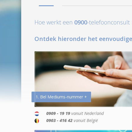
Hoe werkt een
0900
-telefoonconsul
Ontdek hieronder het eenvoudige
1. Bel Mediums-nummer +
0909 - 19 19
vanuit Nederland
0903 - 416 42
vanuit België