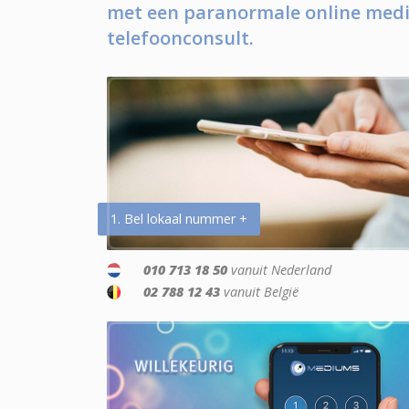
met een paranormale online medi
telefoonconsult.
1. Bel lokaal nummer +
010 713 18 50
vanuit Nederland
02 788 12 43
vanuit België