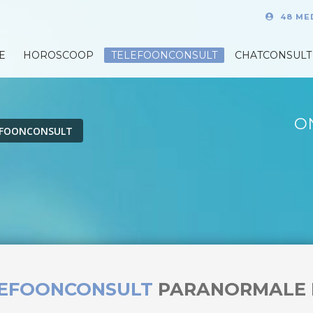
48 ME
E
HOROSCOOP
TELEFOONCONSULT
CHATCONSULT
O
EFOONCONSULT
LEFOONCONSULT
PARANORMALE 