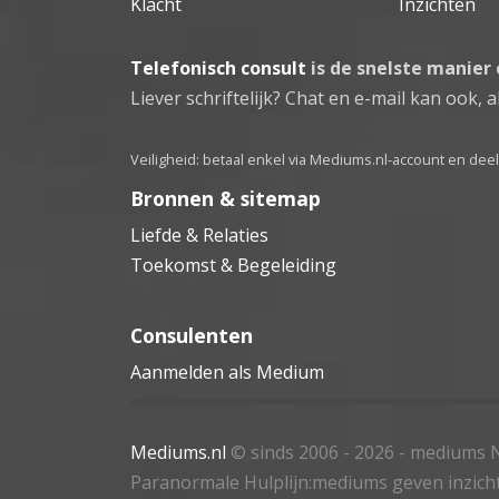
Klacht
Inzichten
Telefonisch consult
is de snelste manier
Liever schriftelijk? Chat en e-mail kan ook, al
Veiligheid: betaal enkel via Mediums.nl-account en de
Bronnen & sitemap
Liefde & Relaties
Toekomst & Begeleiding
Consulenten
Aanmelden als Medium
Mediums.nl
© sinds 2006 - 2026
- mediums N
Paranormale Hulplijn:mediums geven inzich