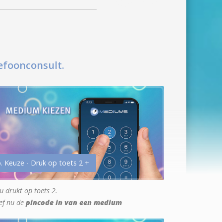
efoonconsult.
. Keuze - Druk op toets 2 +
u drukt op toets 2.
ef nu de
pincode in van een medium