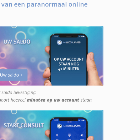
 van een paranormaal online
 Uw saldo +
 saldo bevestiging.
hoort hoeveel
minuten op uw account
staan.