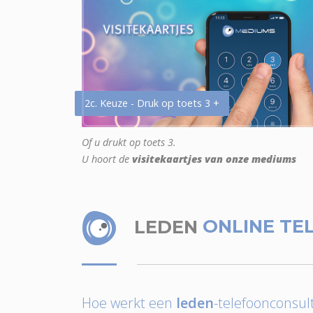
2c. Keuze - Druk op toets 3 +
Of u drukt op toets 3.
U hoort de
visitekaartjes van onze mediums
LEDEN
ONLINE TE
Hoe werkt een
leden
-telefoonconsult