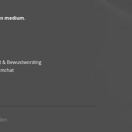
en medium
.
ht & Bewustwording
umchat
den