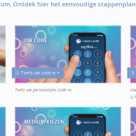
um. Ontdek hier het eenvoudige stappenplan
2. Toets uw code in +
3.
Toets uw persoonlijke code in.
Uw
U 