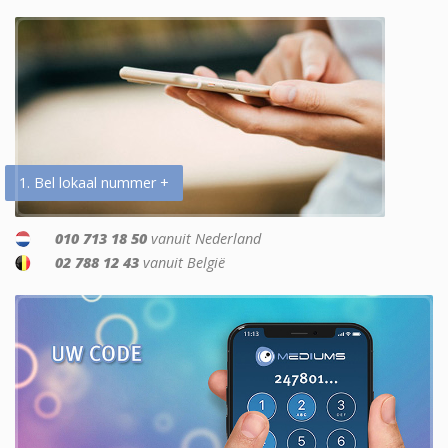
1. Bel lokaal nummer +
010 713 18 50
vanuit Nederland
02 788 12 43
vanuit België