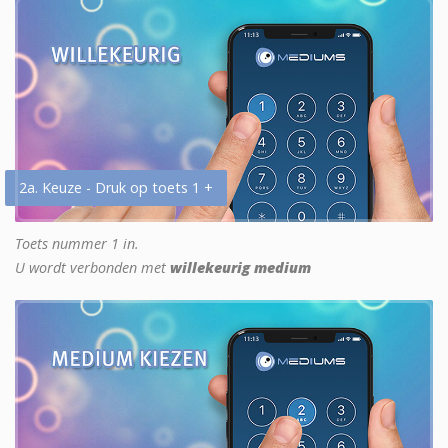
2a. Keuze - Druk op toets 1 +
Toets nummer 1 in.
U wordt verbonden met
willekeurig medium