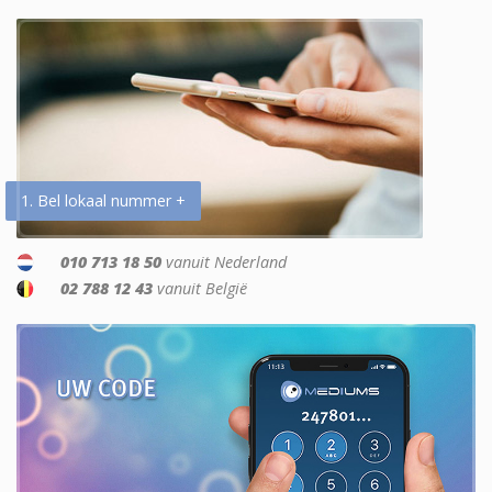
1. Bel lokaal nummer +
010 713 18 50
vanuit Nederland
02 788 12 43
vanuit België