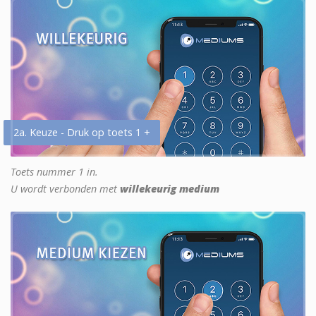
2a. Keuze - Druk op toets 1 +
Toets nummer 1 in.
U wordt verbonden met
willekeurig medium