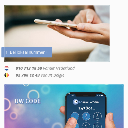
1. Bel lokaal nummer +
010 713 18 50
vanuit Nederland
02 788 12 43
vanuit België