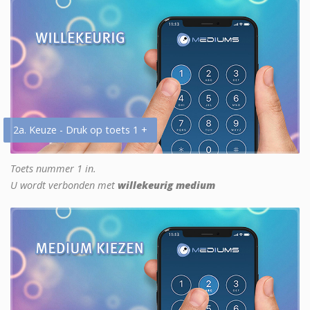
2a. Keuze - Druk op toets 1 +
Toets nummer 1 in.
U wordt verbonden met
willekeurig medium