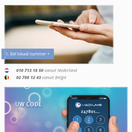
1. Bel lokaal nummer +
010 713 18 50
vanuit Nederland
02 788 12 43
vanuit België