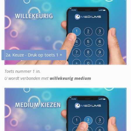
2a. Keuze - Druk op toets 1 +
Toets nummer 1 in.
U wordt verbonden met
willekeurig medium